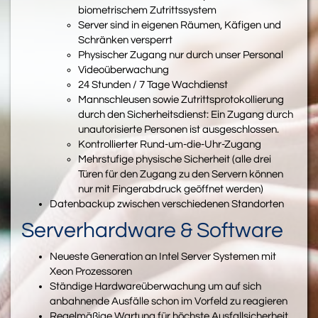
biometrischem Zutrittssystem
Server sind in eigenen Räumen, Käfigen und
Schränken versperrt
Physischer Zugang nur durch unser Personal
Videoüberwachung
24 Stunden / 7 Tage Wachdienst
Mannschleusen sowie Zutrittsprotokollierung
durch den Sicherheitsdienst: Ein Zugang durch
unautorisierte Personen ist ausgeschlossen.
Kontrollierter Rund-um-die-Uhr-Zugang
Mehrstufige physische Sicherheit (alle drei
Türen für den Zugang zu den Servern können
nur mit Fingerabdruck geöffnet werden)
Datenbackup zwischen verschiedenen Standorten
Serverhardware & Software
Neueste Generation an Intel Server Systemen mit
Xeon Prozessoren
Ständige Hardwareüberwachung um auf sich
anbahnende Ausfälle schon im Vorfeld zu reagieren
Regelmäßige Wartung für höchste Ausfallsicherheit