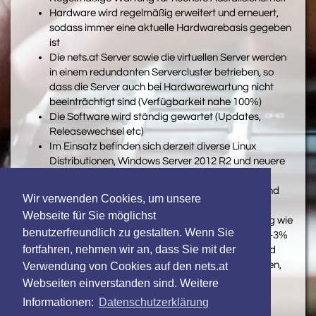
Hardware wird regelmäßig erweitert und erneuert,
sodass immer eine aktuelle Hardwarebasis gegeben
ist
Die nets.at Server sowie die virtuellen Server werden
in einem redundanten Servercluster betrieben, so
dass die Server auch bei Hardwarewartung nicht
beeinträchtigt sind (Verfügbarkeit nahe 100%)
Die Software wird ständig gewartet (Updates,
Releasewechsel etc)
Im Einsatz befinden sich derzeit diverse Linux
Distributionen, Windows Server 2012 R2 und neuere
Versionen
Die Firewallhardware wird laufend angepasst und
Wir verwenden Cookies, um unsere
verbessert
Webseite für Sie möglichst
Die virtuellen Server haben eine ähnliche Leistung wie
benutzerfreundlich zu gestalten. Wenn Sie
physische Server (nur Festplattendurchsatz ist 1-3%
fortfahren, nehmen wir an, dass Sie mit der
geringer). Es wird kein Hostsystem überbucht und
Arbeitsspeicher sowie CPU werden so zugewiesen,
Verwendung von Cookies auf den nets.at
dass die hohe Leistung garantiert werden kann.
Webseiten einverstanden sind. Weitere
Alle Server haben einen Gbit Anschluss
Informationen:
Datenschutzerklärung