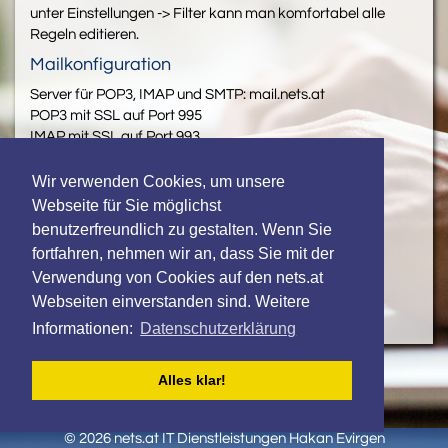
unter Einstellungen -> Filter kann man komfortabel alle
Regeln editieren.
Mailkonfiguration
Server für POP3, IMAP und SMTP: mail.nets.at
POP3 mit SSL auf Port 995
IMAP mit SSL auf Port 993
SMTP mit SSL auf Port 465 oder mit TLS auf Port 587
Wir verwenden Cookies, um unsere
Online Speicher und Kollaboration / Cloud
Webseite für Sie möglichst
Nextcloud:
https://cloud.nets.at/
benutzerfreundlich zu gestalten. Wenn Sie
Administration
fortfahren, nehmen wir an, dass Sie mit der
Verwendung von Cookies auf den nets.at
phpMyAdmin:
https://phpMyAdmin.nets.at/
Webseiten einverstanden sind. Weitere
In Vorbereitung: Maillisten- und Newslettermanager
Informationen:
Datenschutzerklärung
Alles klar!
© 2026 nets.at IT Dienstleistungen Hakan Evirgen