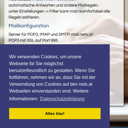
automatische Antworten und andere Mailregeln:
unter Einstellungen -> Filter kann man komfortabel alle
Regeln editieren.
Mailkonfiguration
Server für POP3, IMAP und SMTP: mail.nets.at
POP3 mit SSL auf Port 995
IMAP mit SSL auf Port 993
SMTP mit SSL auf Port 465 oder mit TLS auf Port 587
Wir verwenden Cookies, um unsere
Online Speicher und Kollaboration / Cloud
Webseite für Sie möglichst
Nextcloud:
https://cloud.nets.at/
benutzerfreundlich zu gestalten. Wenn Sie
fortfahren, nehmen wir an, dass Sie mit der
Administration
Verwendung von Cookies auf den nets.at
phpMyAdmin:
https://phpMyAdmin.nets.at/
Webseiten einverstanden sind. Weitere
In Vorbereitung: Maillisten- und Newslettermanager
Informationen:
Datenschutzerklärung
Alles klar!