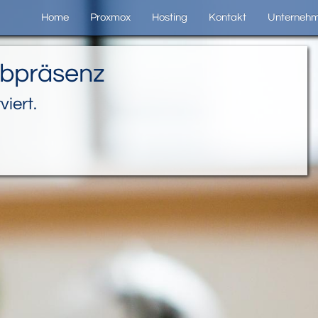
Home
Proxmox
Hosting
Kontakt
Unterneh
bpräsenz
iert.